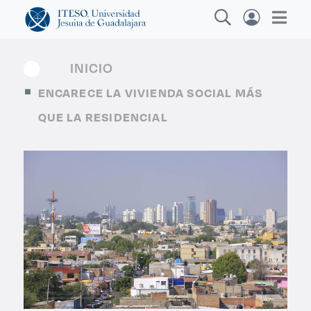
INICIO
ENCARECE LA VIVIENDA SOCIAL MÁS
Explora sitios web, programas académicos,
QUE LA RESIDENCIAL
actividades y noticias
Diplomados y C
|