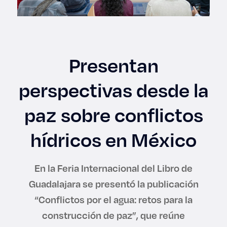
Enlaces de interés
Aspirantes
Presentan
Becas
perspectivas desde la
Graduaciones
paz sobre conflictos
CRUCE
hídricos en México
Derecho
En la Feria Internacional del Libro de
Lo más buscado
Guadalajara se presentó la publicación
“Conflictos por el agua: retos para la
Carreras
construcción de paz”, que reúne