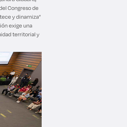
 del Congreso de
astece y dinamiza”
ción exige una
dad territorial y