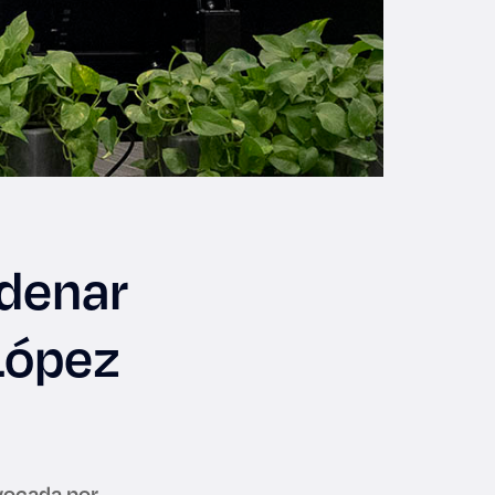
rdenar
 López
vocada por