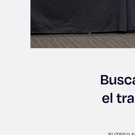
Busca
el tr
El ITESO 