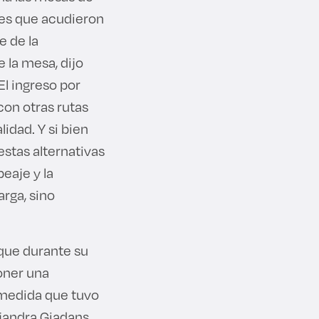
ntes que acudieron
e de la
 la mesa, dijo
El ingreso por
con otras rutas
lidad. Y si bien
estas alternativas
eaje y la
arga, sino
 que durante su
oner una
, medida que tuvo
jandra Giadans,