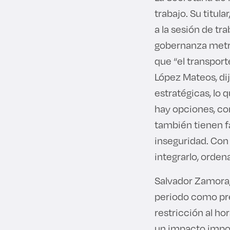
trabajo. Su titul
a la sesión de tr
gobernanza metro
que “el transport
López Mateos, dij
estratégicas, lo q
hay opciones, com
también tienen f
inseguridad. Con 
integrarlo, orden
Salvador Zamora, 
periodo como pr
restricción al ho
un impacto impor