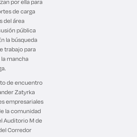
zan por ella para
ortes de carga
s del área
cusión pública
 En la búsqueda
e trabajo para
e la mancha
ga.
to de encuentro
xander Zatyrka
eres empresariales
 de la comunidad
el Auditorio M de
del Corredor