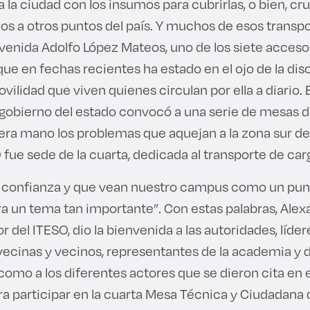
 la ciudad con los insumos para cubrirlas, o bien, cru
os a otros puntos del país. Y muchos de esos transp
venida Adolfo López Mateos, uno de los siete acceso
ue en fechas recientes ha estado en el ojo de la dis
movilidad que viven quienes circulan por ella a diario.
l gobierno del estado convocó a una serie de mesas d
ra mano los problemas que aquejan a la zona sur d
 fue sede de la cuarta, dedicada al transporte de car
 confianza y que vean nuestro campus como un pun
ra un tema tan importante”. Con estas palabras, Ale
or del ITESO, dio la bienvenida a las autoridades, líd
, vecinas y vecinos, representantes de la academia y
í como a los diferentes actores que se dieron cita en 
ra participar en la cuarta Mesa Técnica y Ciudadana 