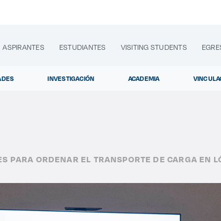
ASPIRANTES
ESTUDIANTES
VISITING STUDENTS
EGRE
ADES
INVESTIGACIÓN
ACADEMIA
VINCULA
lora sitios web, programas académicos, actividades y noti
S PARA ORDENAR EL TRANSPORTE DE CARGA EN L
Diplomados y Curs
|