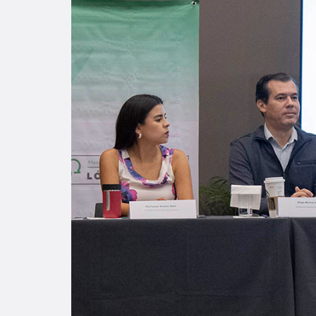
Enlac
Aspir
Becas
Gradu
CRUC
Derec