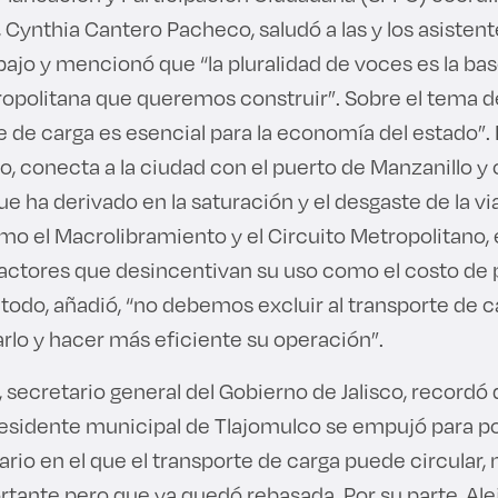
ar, Cynthia Cantero Pacheco, saludó a las y los asiste
abajo y mencionó que “la pluralidad de voces es la bas
politana que queremos construir”. Sobre el tema de
e de carga es esencial para la economía del estado”. 
o, conecta a la ciudad con el puerto de Manzanillo y 
ue ha derivado en la saturación y el desgaste de la via
o el Macrolibramiento y el Circuito Metropolitano, 
actores que desincentivan su uso como el costo de p
todo, añadió, “no debemos excluir al transporte de c
arlo y hacer más eficiente su operación”.
secretario general del Gobierno de Jalisco, recordó
esidente municipal de Tlajomulco se empujó para p
rario en el que el transporte de carga puede circular
tante pero que ya quedó rebasada. Por su parte, Ale