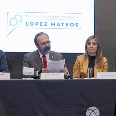
es de interés
Lo más buscado
antes
Carreras
Derecho
aciones
Prepa ITESO
E
Becas
ho
Sustentabilidad