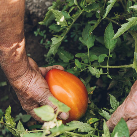
es de interés
Lo más buscado
antes
Carreras
Derecho
aciones
Prepa ITESO
E
Becas
ho
Sustentabilidad