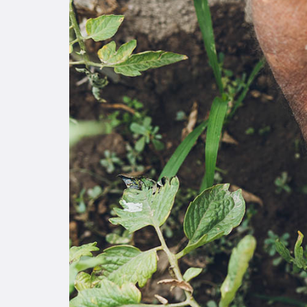
Enlac
Aspir
Becas
Gradu
CRUC
Derec