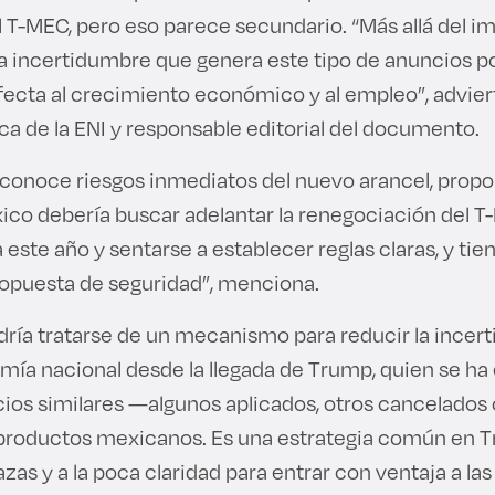
 T-MEC, pero eso parece secundario. “Más allá del im
a incertidumbre que genera este tipo de anuncios po
afecta al crecimiento económico y al empleo”, advier
ca de la ENI y responsable editorial del documento.
reconoce riesgos inmediatos del nuevo arancel, propo
xico debería buscar adelantar la renegociación del 
ste año y sentarse a establecer reglas claras, y tiene
opuesta de seguridad”, menciona.
dría tratarse de un mecanismo para reducir la ince
omía nacional desde la llegada de Trump, quien se h
cios similares —algunos aplicados, otros cancelado
 productos mexicanos. Es una estrategia común en 
zas y a la poca claridad para entrar con ventaja a la