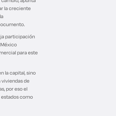
n cambio, apunta
r la creciente
la
l documento.
aja participación
e México
mercial para este
 la capital, sino
 viviendas de
s, por eso el
en estados como