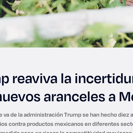
p reaviva la incertid
nuevos aranceles a M
ue va de la administración Trump se han hecho diez 
ios contra productos mexicanos en diferentes sect
medida pone en riesgo la competitividad mexicana.