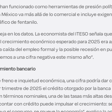
han funcionado como herramientas de presión políti
a México va más allá de lo comercial e incluye exige
áfico de fentanilo.
fleja en los datos. La economista del ITESO señala qu
el crecimiento económico esperado para 2025 era a
la caída del empleo formal y la posible recesión en pu
emos a una cifra negativa este mismo año”.
amiento bancario
freno e inquietud económica, una cifra podría dar ci
r trimestre de 2025 el crédito otorgado por la banca
en términos nominales, una de las tasas más altas de
 contar con crédito puede impulsar el crecimiento: s
oya el consumo, se mueve la economía”, explica la 