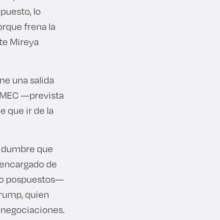
puesto, lo
rque frena la
te Mireya
ne una salida
T-MEC —prevista
 que ir de la
rtidumbre que
a encargado de
s o pospuestos—
Trump, quien
s negociaciones.