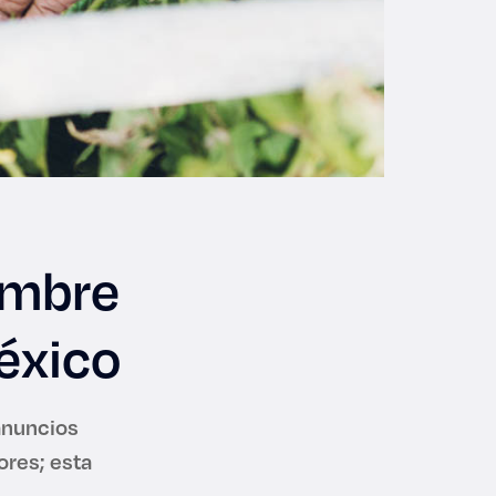
umbre
éxico
anuncios
ores; esta