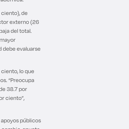
 ciento), de
ctor externo (26
ja del total.
n mayor
d debe evaluarse
ciento, lo que
mos. “Preocupa
de 38.7 por
or ciento”,
e apoyos públicos