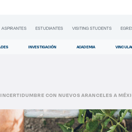
ASPIRANTES
ESTUDIANTES
VISITING STUDENTS
EGRE
ADES
INVESTIGACIÓN
ACADEMIA
VINCULA
lora sitios web, programas académicos, actividades y noti
 INCERTIDUMBRE CON NUEVOS ARANCELES A MÉX
Diplomados y Cu
|