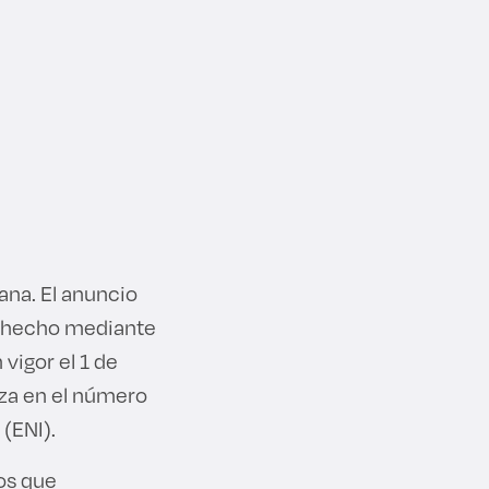
na. El anuncio
s, hecho mediante
vigor el 1 de
liza en el número
 (ENI).
los que